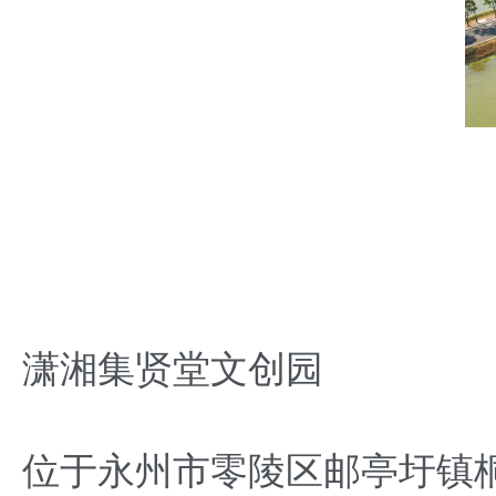
潇湘集贤堂文创园
位于永州市零陵区邮亭圩镇