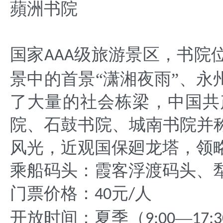
蘋洲书院
国家
级旅游景区，书院
AAA
景中的首景“潇湘夜雨”、永
了大量的社会栋梁，中国共
院、石鼓书院、城南书院并
风光，近观国保廻龙塔，领
乘船码头：霞客浮渡码头、
门票价格：
元
人
40
/
开放时间：夏季（
—
9:00
17:3