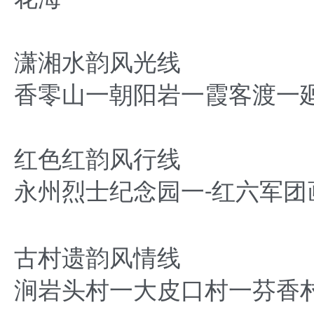
潇湘水韵风光线
香零山一朝阳岩一霞客渡一
红色红韵风行线
永州烈士纪念园一
红六军团
-
古村遗韵风情线
涧岩头村一大皮口村一芬香