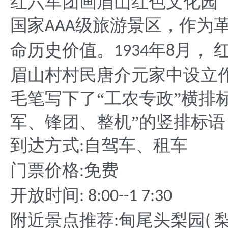
红六军团画眉山红色文化园
国家
级旅游景区，作为
AAA
命历史价值。
年
月， 
1934
8
眉山村村民唐介元家中设立
毛笔写下了“工农专政”横排
军、锋团、整机”的竖排标
到达方式
自驾车、租车
:
门票价格
免费
:
开放时间
: 8:00--1 7:30
附近景点推荐
甸尾头梨园
:
(