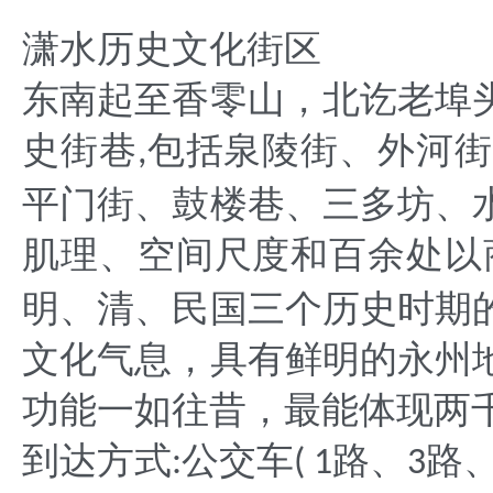
潇水历史文化街区
东南起至香零山，北讫老埠
史街巷
包括泉陵街、外河街
,
平门街、鼓楼巷、三多坊、
肌理、空间尺度和百余处以
明、清、民国三个历史时期
文化气息，具有鲜明的永州
功能一如往昔，最能体现两
到达方式
公交车
路、
路
:
( 1
3