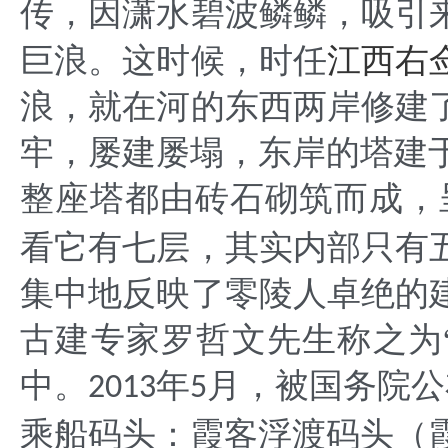
传，因潇水碧波鳞鳞，吸引
江西右
巨浪。这时候，时任
浪，就在河的东西两岸修建
牢，屡建屡塌，东岸的塔建
整座塔都由砖石砌筑而成，
看它有七层，其实内部只有
集中地反映了零陵人卓绝的
古建专家罗哲文先生称之为
中。
年
月，被国务院公
2013
5
乘船码头：霞客浮渡码头（