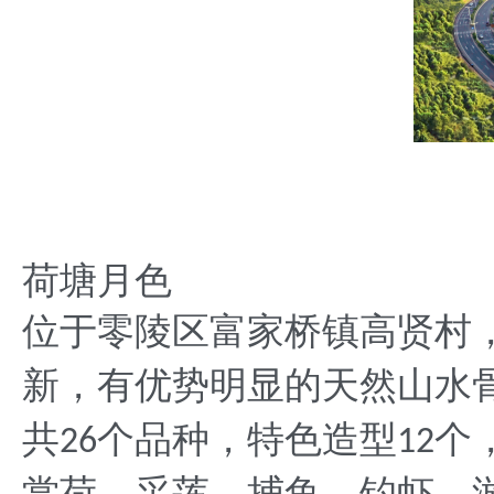
荷塘月色
位于零陵区富家桥镇高贤村
新，有优势明显的天然山水
共
个品种，特色造型
个
26
12
赏荷、采莲、捕鱼、钓虾、