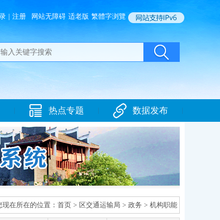
录
|
注册
网站无障碍
适老版
繁體字浏覽
热点专题
数据发布
|
|
|