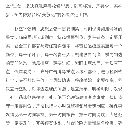
上”理念，坚决克服麻痹松懈思想，以高标准、严要求、实举
措，全力做好台风“美莎克”的各项防范工作。
赵立平强调，思想之弦一定要绷紧，时刻保持如履薄冰的
警觉，确保思想认识到位、状态提振到位。责任链条一定要压
实，健全工作部署与责任落实链条，将责任逐级压实至每一个
岗位、每一个环节、每一名责任人，构建纵向到底、横向到边
的责任体系。隐患排查一定要过细，紧盯山塘水库、地质灾害
点、低洼易涝区、户外广告牌等重点区域和部位，进行拉网式
排查，决不放过任何一个风险隐患。整改整治一定要彻底，坚
决立行立改，对排查发现的问题，建立清单、明确时限，发现
一处、迅速彻底整治一处，绝不允许隐患演变成事故。值班值
守一定要到位，严格执行24小时值班和领导带班制度，确保突
发情况第一时间掌握、第一时间报告、第一时间调度。应急处
置一定要及时，完善预案体系，前置抢险力量和装备物资，确