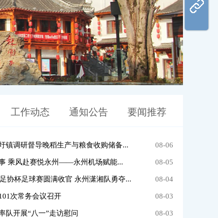
工作动态
通知公告
要闻推荐
圩镇调研督导晚稻生产与粮食收购储备...
08-06
事 乘风赴赛悦永州——永州机场赋能...
08-05
区足协杯足球赛圆满收官 永州潇湘队勇夺...
08-04
101次常务会议召开
08-03
率队开展“八一”走访慰问
08-03