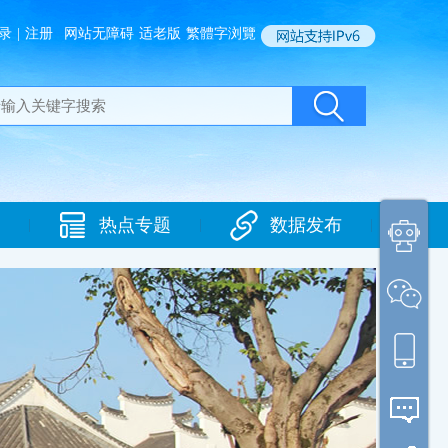
录
|
注册
网站无障碍
适老版
繁體字浏覽
热点专题
数据发布
|
|
|