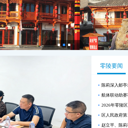
零陵要闻
陈莉深入邮亭
航体联动助赛
2026年零陵
区人民政府第
赵立平、陈莉