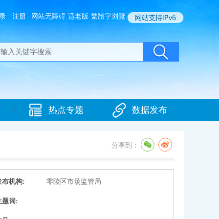
录
|
注册
网站无障碍
适老版
繁體字浏覽
热点专题
数据发布
|
|
|
分享到：
发布机构:
零陵区市场监管局
主题词: