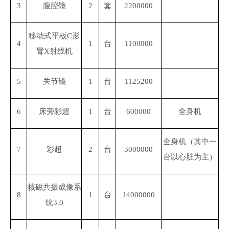
3
腹腔镜
2
套
2200000
移动式平板
C形
4
1
台
1100000
臂X射线机
5
关节镜
1
台
1125200
6
床旁彩超
1
台
600000
全身机
全身机（其中一
7
彩超
2
台
3000000
台以心脏为主）
核磁共振成像系
8
1
台
14000000
统
3.0