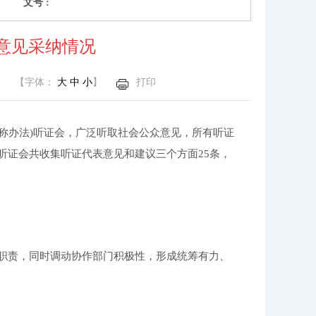
文号 :
意见采纳情况
【字体：
大
中
小
】
打印
称办法)听证会
，广泛
听取社会公众意见，所有听证
听证会
共
收集
听证代表意见和建议
三个方面
25
条，
职责，同时调动协作部门积极性，形成统筹有力、