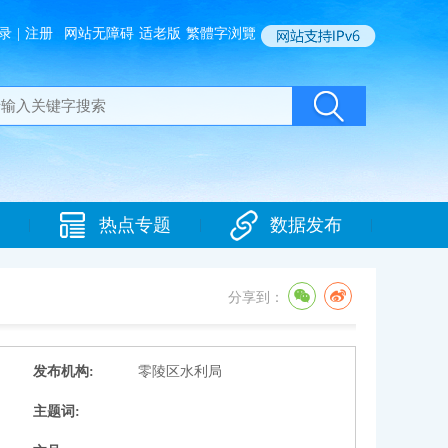
录
|
注册
网站无障碍
适老版
繁體字浏覽
热点专题
数据发布
|
|
|
分享到：
发布机构:
零陵区水利局
主题词: