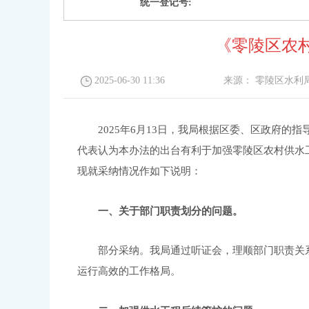
统一登记号:
《零陵区农
2025-06-30 11:36
来源：
零陵区水利
20
25
年
6
月
13
日，
我
局根据区委、区政府的指
代表认为本办法
的出台
有利于加强
零陵区农村供
水
现就采纳情况作如下说明：
一、关于
部门职责划分
的问题。
部分
采纳。我局通过
听证会
，
理顺
部门职责关
运行高效的工作格局。