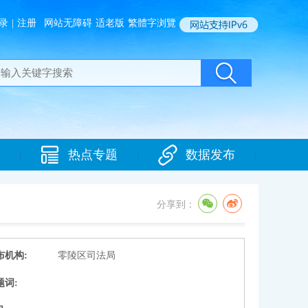
录
|
注册
网站无障碍
适老版
繁體字浏覽
热点专题
数据发布
|
|
|
分享到：
布机构:
零陵区司法局
题词: